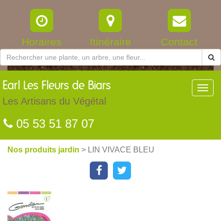
Horaires
Itinéraire
Contact
Earl
Les Fleurs de Biars
Toggl
navig
Les Artisans du Végétal
05 53 51 87 07
Nos produits jardin
> LIN VIVACE BLEU