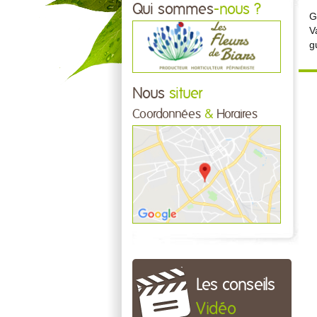
Qui sommes
-nous ?
G
V
g
Nous
situer
Coordonnées
&
Horaires
Les conseils
Vidéo