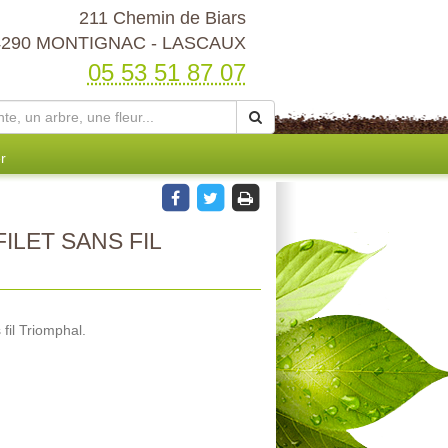
211 Chemin de Biars
4290 MONTIGNAC - LASCAUX
05 53 51 87 07
r
ILET SANS FIL
 fil Triomphal.