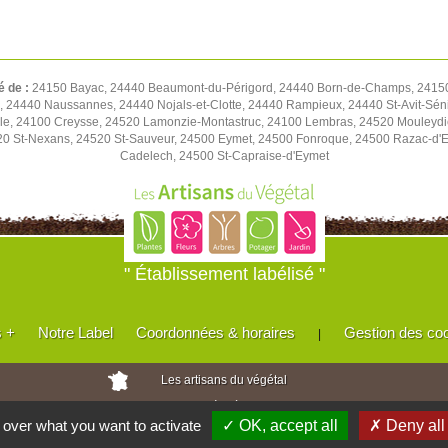
é de :
24150 Bayac, 24440 Beaumont-du-Périgord, 24440 Born-de-Champs, 24150
 24440 Naussannes, 24440 Nojals-et-Clotte, 24440 Rampieux, 24440 St-Avit-Séni
le, 24100 Creysse, 24520 Lamonzie-Montastruc, 24100 Lembras, 24520 Mouleydi
20 St-Nexans, 24520 St-Sauveur, 24500 Eymet, 24500 Fonroque, 24500 Razac-d'Ey
Cadelech, 24500 St-Capraise-d'Eymet
" Établissement labélisé "
s +
Notre Label
Coordonnées & horaires
Gestion des co
|
Les artisans du végétal
Horticulteurs et pépinièristes de France
l over what you want to activate
✓ OK, accept all
✗ Deny all
Réalisé avec
WEB
Enseignes