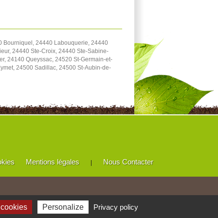
 Bourniquel, 24440 Labouquerie, 24440
eur, 24440 Ste-Croix, 24440 Ste-Sabine-
er, 24140 Queyssac, 24520 St-Germain-et-
met, 24500 Sadillac, 24500 St-Aubin-de-
okies
Mentions légales
Nous Contacter
|
 cookies
Personalize
Privacy policy