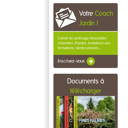
Votre
Coach
Jardin !
Cahier de jardinage Newsletter,
Actualités, Plantes, Invitations aux
formations, Ventes privées...
Inscrivez-vous
Documents à
télécharger