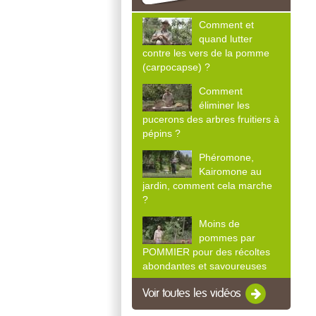
Comment et
quand lutter
contre les vers de la pomme
(carpocapse) ?
Comment
éliminer les
pucerons des arbres fruitiers à
pépins ?
Phéromone,
Kairomone au
jardin, comment cela marche
?
Moins de
pommes par
POMMIER pour des récoltes
abondantes et savoureuses
Voir toutes les vidéos