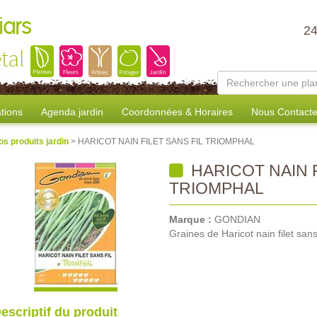
iars
2
tal
tions
Agenda jardin
Coordonnées & Horaires
Nous Contacte
os produits jardin
> HARICOT NAIN FILET SANS FIL TRIOMPHAL
HARICOT NAIN F
TRIOMPHAL
Marque :
GONDIAN
Graines de Haricot nain filet sans
escriptif du produit