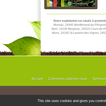
Notre exploitation est située à proximit
Monsac, 24440 Montferrand-du-Périgord,
Born, 24100 Bergerac, 24520 Cours-de-Pi
Mons, 24100 St-Laurent-des-Vignes, 245
Accueil
Comment cultivons-nous
Service
This site uses cookies and gives you contro