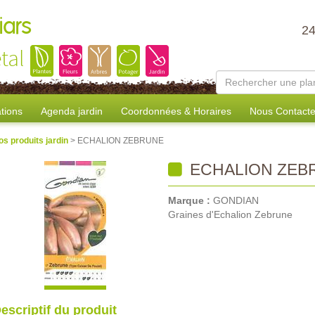
iars
2
tal
tions
Agenda jardin
Coordonnées & Horaires
Nous Contacte
os produits jardin
> ECHALION ZEBRUNE
ECHALION ZEB
Marque :
GONDIAN
Graines d'Echalion Zebrune
escriptif du produit