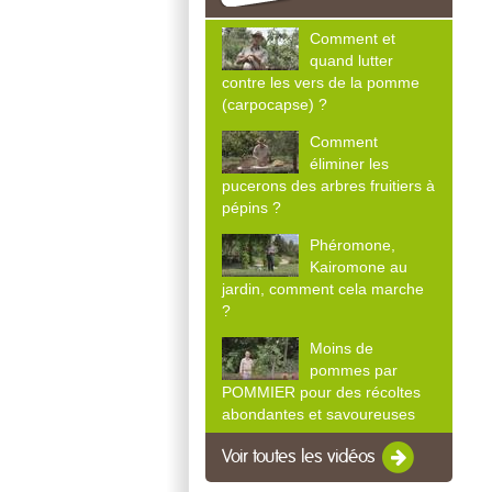
Comment et
quand lutter
contre les vers de la pomme
(carpocapse) ?
Comment
éliminer les
pucerons des arbres fruitiers à
pépins ?
Phéromone,
Kairomone au
jardin, comment cela marche
?
Moins de
pommes par
POMMIER pour des récoltes
abondantes et savoureuses
Voir toutes les vidéos