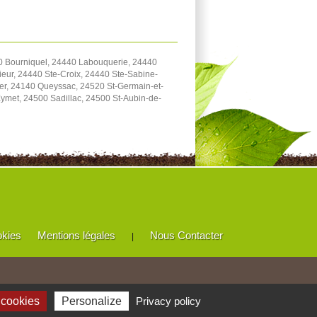
 Bourniquel, 24440 Labouquerie, 24440
eur, 24440 Ste-Croix, 24440 Ste-Sabine-
er, 24140 Queyssac, 24520 St-Germain-et-
met, 24500 Sadillac, 24500 St-Aubin-de-
okies
Mentions légales
Nous Contacter
|
 cookies
Personalize
Privacy policy