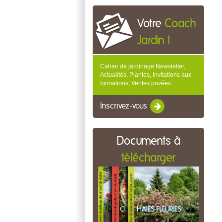
Votre
Coach
Jardin !
Cahier de jardinage Newsletter,
Actualités, Plantes, Invitations aux
formations, Ventes privées...
Inscrivez-vous
Documents à
télécharger