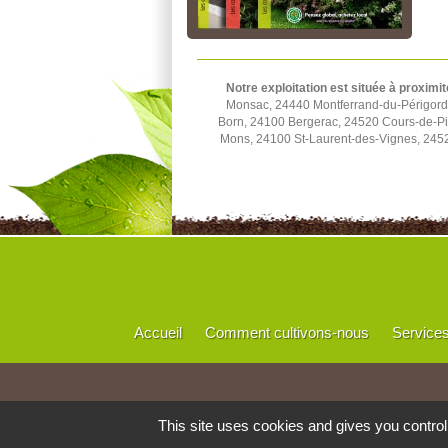
Notre exploitation est située à proximit
Monsac, 24440 Montferrand-du-Périgord,
Born, 24100 Bergerac, 24520 Cours-de-Pi
Mons, 24100 St-Laurent-des-Vignes, 245
Accueil
Comment cultivons-nous
Service
This site uses cookies and gives you contro