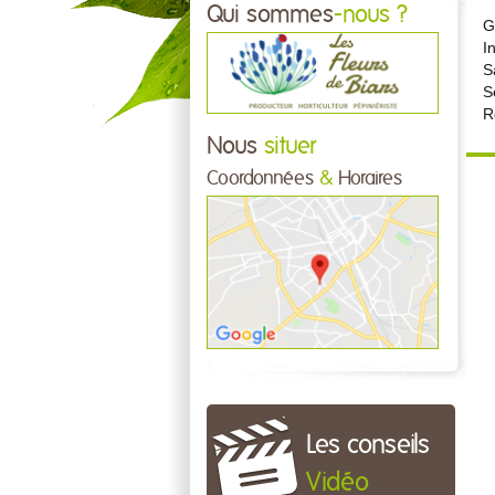
Qui sommes
-nous ?
G
I
S
S
R
Nous
situer
Coordonnées
&
Horaires
Les conseils
Vidéo