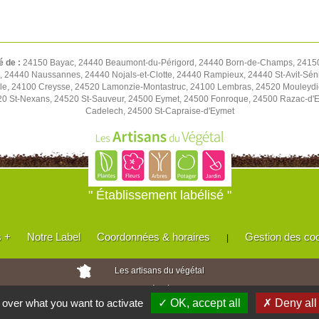
é de :
24150 Bayac, 24440 Beaumont-du-Périgord, 24440 Born-de-Champs, 24150
 24440 Naussannes, 24440 Nojals-et-Clotte, 24440 Rampieux, 24440 St-Avit-Séni
le, 24100 Creysse, 24520 Lamonzie-Montastruc, 24100 Lembras, 24520 Mouleydi
20 St-Nexans, 24520 St-Sauveur, 24500 Eymet, 24500 Fonroque, 24500 Razac-d'Ey
Cadelech, 24500 St-Capraise-d'Eymet
" Établissement labélisé "
s +
Notre Label
Coordonnées & horaires
Gestion des co
|
Les artisans du végétal
Horticulteurs et pépinièristes de France
l over what you want to activate
✓ OK, accept all
✗ Deny all
Réalisé avec
WEB
Enseignes