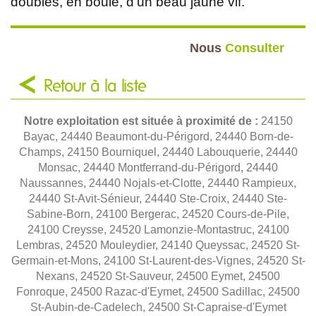
doubles, en boule, d'un beau jaune vif.
Nous
Consulter
Retour à la liste
Notre exploitation est située à proximité de :
24150
Bayac, 24440 Beaumont-du-Périgord, 24440 Born-de-
Champs, 24150 Bourniquel, 24440 Labouquerie, 24440
Monsac, 24440 Montferrand-du-Périgord, 24440
Naussannes, 24440 Nojals-et-Clotte, 24440 Rampieux,
24440 St-Avit-Sénieur, 24440 Ste-Croix, 24440 Ste-
Sabine-Born, 24100 Bergerac, 24520 Cours-de-Pile,
24100 Creysse, 24520 Lamonzie-Montastruc, 24100
Lembras, 24520 Mouleydier, 24140 Queyssac, 24520 St-
Germain-et-Mons, 24100 St-Laurent-des-Vignes, 24520 St-
Nexans, 24520 St-Sauveur, 24500 Eymet, 24500
Fonroque, 24500 Razac-d'Eymet, 24500 Sadillac, 24500
St-Aubin-de-Cadelech, 24500 St-Capraise-d'Eymet