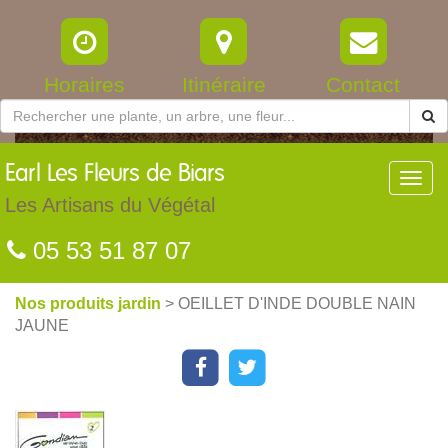
Horaires
Itinéraire
Contact
Earl
Les Fleurs de Biars
Toggl
navig
Les Artisans du Végétal
05 53 51 87 07
Nos produits jardin
> OEILLET D'INDE DOUBLE NAIN
JAUNE