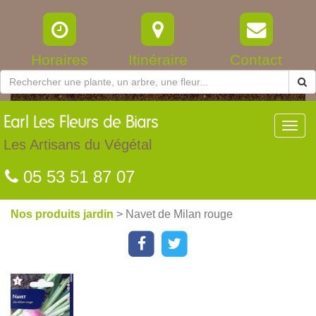
Horaires
Itinéraire
Contact
Earl
Les Fleurs de Biars
Toggl
navig
Les Artisans du Végétal
05 53 51 87 07
Nos produits jardin
> Navet de Milan rouge