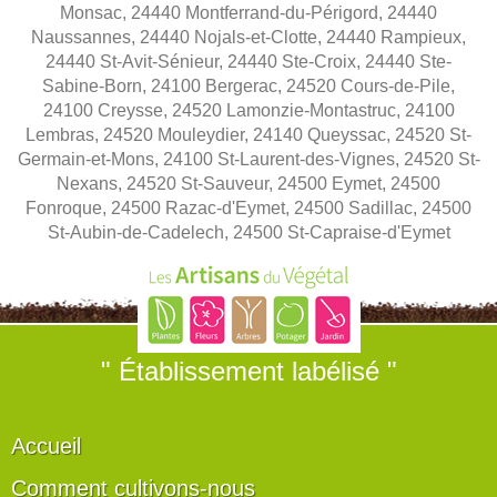
Monsac, 24440 Montferrand-du-Périgord, 24440
Naussannes, 24440 Nojals-et-Clotte, 24440 Rampieux,
24440 St-Avit-Sénieur, 24440 Ste-Croix, 24440 Ste-
Sabine-Born, 24100 Bergerac, 24520 Cours-de-Pile,
24100 Creysse, 24520 Lamonzie-Montastruc, 24100
Lembras, 24520 Mouleydier, 24140 Queyssac, 24520 St-
Germain-et-Mons, 24100 St-Laurent-des-Vignes, 24520 St-
Nexans, 24520 St-Sauveur, 24500 Eymet, 24500
Fonroque, 24500 Razac-d'Eymet, 24500 Sadillac, 24500
St-Aubin-de-Cadelech, 24500 St-Capraise-d'Eymet
" Établissement labélisé "
Accueil
Comment cultivons-nous