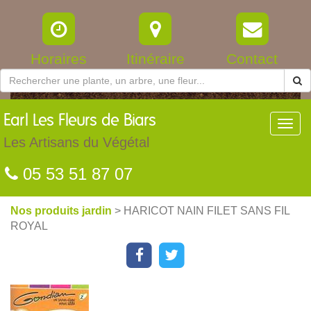
Horaires
Itinéraire
Contact
Earl
Les Fleurs de Biars
Toggl
navig
Les Artisans du Végétal
05 53 51 87 07
Nos produits jardin
> HARICOT NAIN FILET SANS FIL
ROYAL