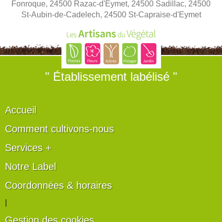
Fonroque, 24500 Razac-d'Eymet, 24500 Sadillac, 24500
St-Aubin-de-Cadelech, 24500 St-Capraise-d'Eymet
" Établissement labélisé "
Accueil
Comment cultivons-nous
Services +
Notre Label
Coordonnées & horaires
|
Gestion des cookies