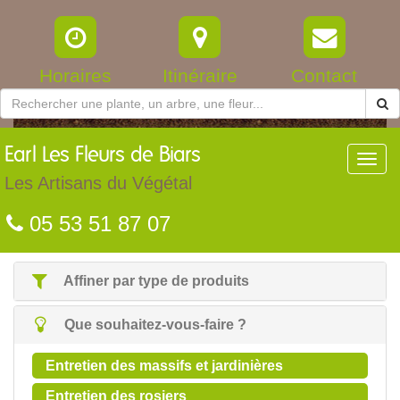
Horaires
Itinéraire
Contact
Earl
Les Fleurs de Biars
Toggl
navig
Les Artisans du Végétal
05 53 51 87 07
Affiner par type de produits
Que souhaitez-vous-faire ?
Entretien des massifs et jardinières
Entretien des rosiers