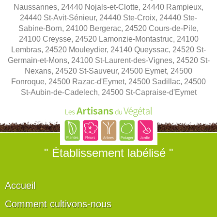
Naussannes, 24440 Nojals-et-Clotte, 24440 Rampieux,
24440 St-Avit-Sénieur, 24440 Ste-Croix, 24440 Ste-
Sabine-Born, 24100 Bergerac, 24520 Cours-de-Pile,
24100 Creysse, 24520 Lamonzie-Montastruc, 24100
Lembras, 24520 Mouleydier, 24140 Queyssac, 24520 St-
Germain-et-Mons, 24100 St-Laurent-des-Vignes, 24520 St-
Nexans, 24520 St-Sauveur, 24500 Eymet, 24500
Fonroque, 24500 Razac-d'Eymet, 24500 Sadillac, 24500
St-Aubin-de-Cadelech, 24500 St-Capraise-d'Eymet
" Établissement labélisé "
Accueil
Comment cultivons-nous