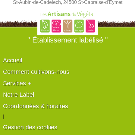
St-Aubin-de-Cadelech, 24500 St-Capraise-d'Eymet
" Établissement labélisé "
Accueil
Comment cultivons-nous
Services +
Notre Label
Coordonnées & horaires
|
Gestion des cookies