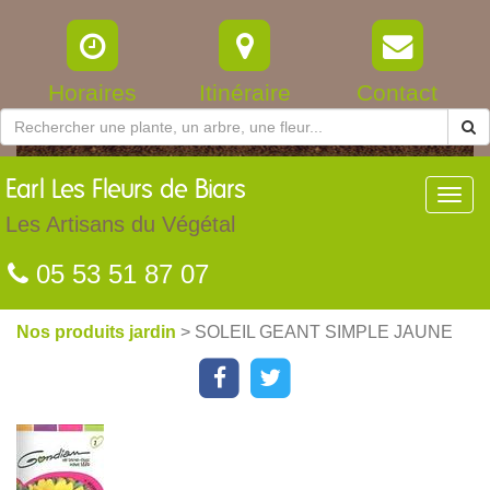
Horaires
Itinéraire
Contact
Earl
Les Fleurs de Biars
Toggl
navig
Les Artisans du Végétal
05 53 51 87 07
Nos produits jardin
> SOLEIL GEANT SIMPLE JAUNE