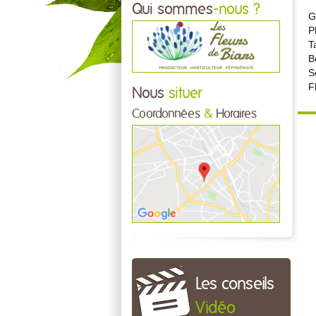
Qui sommes
-nous ?
G
P
T
B
S
F
Nous
situer
Coordonnées
&
Horaires
Les conseils
Vidéo