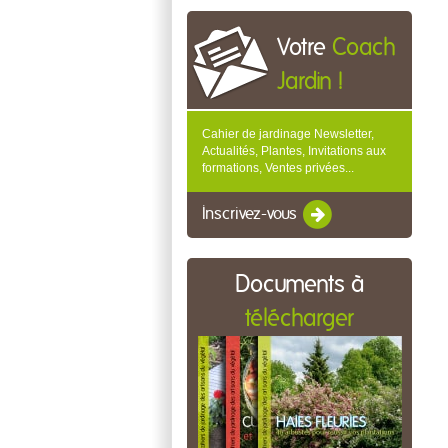
Votre
Coach
Jardin !
Cahier de jardinage Newsletter,
Actualités, Plantes, Invitations aux
formations, Ventes privées...
Inscrivez-vous
Documents à
télécharger