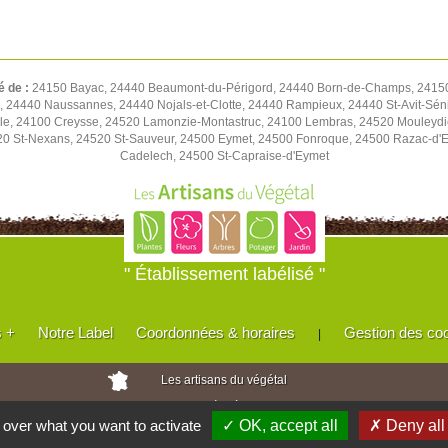
é de :
24150 Bayac, 24440 Beaumont-du-Périgord, 24440 Born-de-Champs, 24150
 24440 Naussannes, 24440 Nojals-et-Clotte, 24440 Rampieux, 24440 St-Avit-Séni
le, 24100 Creysse, 24520 Lamonzie-Montastruc, 24100 Lembras, 24520 Mouleydi
20 St-Nexans, 24520 St-Sauveur, 24500 Eymet, 24500 Fonroque, 24500 Razac-d'Ey
Cadelech, 24500 St-Capraise-d'Eymet
" Établissement labélisé "
s +
Notre Label
Coordonnées & horaires
Gestion des co
|
Les artisans du végétal
Horticulteurs et pépinièristes de France
l over what you want to activate
✓ OK, accept all
✗ Deny all
Réalisé avec
WEB
Enseignes