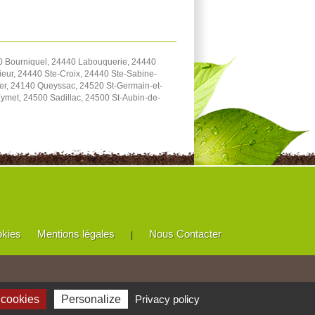
 Bourniquel, 24440 Labouquerie, 24440
eur, 24440 Ste-Croix, 24440 Ste-Sabine-
er, 24140 Queyssac, 24520 St-Germain-et-
met, 24500 Sadillac, 24500 St-Aubin-de-
okies
Mentions légales
Nous Contacter
|
 cookies
Personalize
Privacy policy