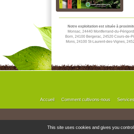
Notre exploitation est située à proximit
Monsac, 24440 Montferrand-du-Périgord,
Born, 24100 Bergerac, 24520 Cours-de-Pi
Mons, 24100 St-Laurent-des-Vignes, 245
Accueil
Comment cultivons-nous
Service
This site uses cookies and gives you contro