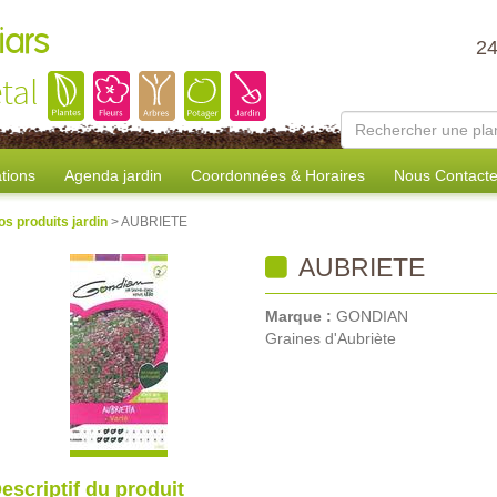
iars
2
tal
tions
Agenda jardin
Coordonnées & Horaires
Nous Contacte
os produits jardin
> AUBRIETE
AUBRIETE
Marque :
GONDIAN
Graines d'Aubriète
escriptif du produit