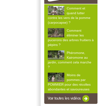
Comment et
quand lutter
contre les vers de la pomme
(carpocapse) ?
Comment
éliminer les
pucerons des arbres fruitiers à
pépins ?
Phéromone,
Kairomone au
jardin, comment cela marche
?
Moins de
pommes par
POMMIER pour des récoltes
abondantes et savoureuses
Voir toutes les vidéos