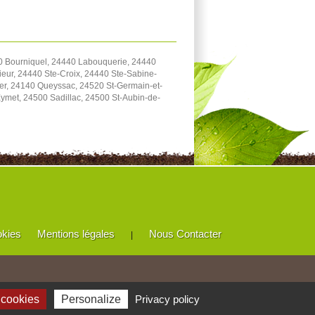
 Bourniquel, 24440 Labouquerie, 24440
eur, 24440 Ste-Croix, 24440 Ste-Sabine-
er, 24140 Queyssac, 24520 St-Germain-et-
met, 24500 Sadillac, 24500 St-Aubin-de-
okies
Mentions légales
Nous Contacter
|
 cookies
Personalize
Privacy policy