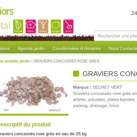
iars
2
tal
tions
Agenda jardin
Coordonnées & Horaires
Nous Contacte
os produits jardin
> GRAVIERS CONCASSES ROSE GRES
GRAVIERS CON
Marque :
SECRET VERT
Graviers concassés rose grès en 
arbres, arbustes, plates bandes, b
parking, drainage, brico.
escriptif du produit
raviers concassés rose grès en sac de 25 kg