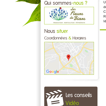
U
Qui sommes
-nous ?
d
C
R
I
Nous
situer
Coordonnées
&
Horaires
Les conseils
Vidéo