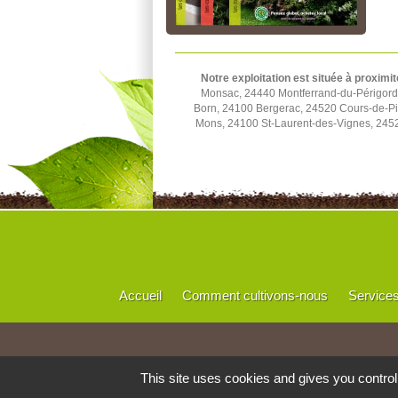
Notre exploitation est située à proximit
Monsac, 24440 Montferrand-du-Périgord,
Born, 24100 Bergerac, 24520 Cours-de-Pi
Mons, 24100 St-Laurent-des-Vignes, 245
Accueil
Comment cultivons-nous
Service
This site uses cookies and gives you contro