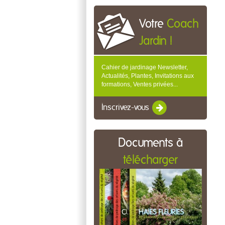
Votre
Coach
Jardin !
Cahier de jardinage Newsletter,
Actualités, Plantes, Invitations aux
formations, Ventes privées...
Inscrivez-vous
Documents à
télécharger