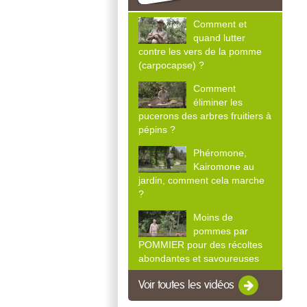
Comment et
quand lutter
contre les vers de la pomme
(carpocapse) ?
Comment
éliminer les
pucerons des arbres fruitiers à
pépins ?
Phéromone,
Kairomone au
jardin, comment cela marche
?
Moins de
pommes par
POMMIER pour des récoltes
abondantes et savoureuses
Voir toutes les vidéos