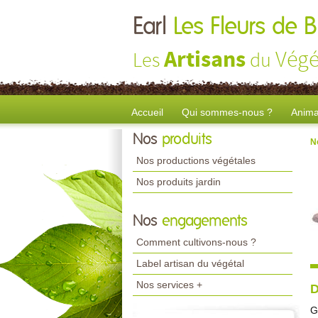
Earl
Les Fleurs de B
Artisans
Végé
Les
du
Accueil
Qui sommes-nous ?
Anima
Nos
produits
N
Nos productions végétales
Nos produits jardin
Nos
engagements
Comment cultivons-nous ?
Label artisan du végétal
Nos services +
D
G