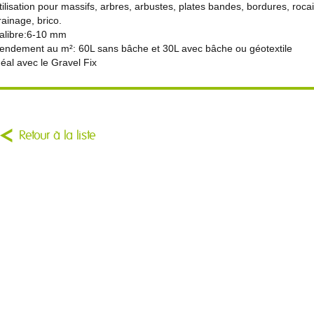
tilisation pour massifs, arbres, arbustes, plates bandes, bordures, rocail
rainage, brico.
alibre:6-10 mm
endement au m²: 60L sans bâche et 30L avec bâche ou géotextile
déal avec le Gravel Fix
Retour à la liste