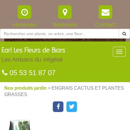
Horaires
Itinéraire
Contact
Earl
Les Fleurs de Biars
Toggl
navig
Les Artisans du Végétal
05 53 51 87 07
Nos produits jardin
> ENGRAIS CACTUS ET PLANTES
GRASSES