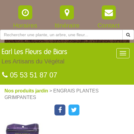
Horaires
Itinéraire
Contact
Earl
Les Fleurs de Biars
Toggl
navig
Les Artisans du Végétal
05 53 51 87 07
Nos produits jardin
> ENGRAIS PLANTES
GRIMPANTES