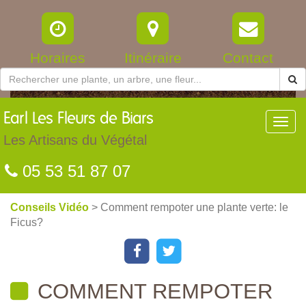
Horaires
Itinéraire
Contact
Earl
Les Fleurs de Biars
Toggl
navig
Les Artisans du Végétal
05 53 51 87 07
Conseils Vidéo
> Comment rempoter une plante verte: le
Ficus?
COMMENT REMPOTER