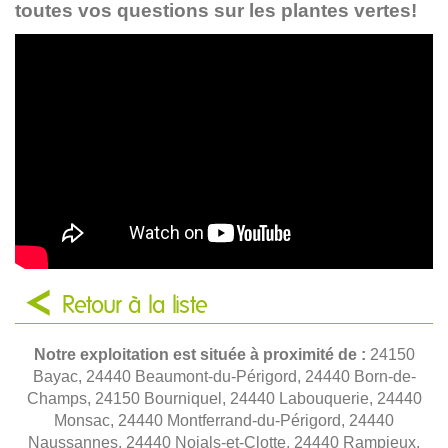
toutes vos questions sur les plantes vertes!
Retour à la liste
Notre exploitation est située à proximité de :
24150
Bayac, 24440 Beaumont-du-Périgord, 24440 Born-de-
Champs, 24150 Bourniquel, 24440 Labouquerie, 24440
Monsac, 24440 Montferrand-du-Périgord, 24440
Naussannes, 24440 Nojals-et-Clotte, 24440 Rampieux,