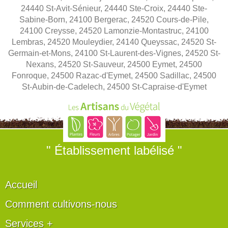
24440 St-Avit-Sénieur, 24440 Ste-Croix, 24440 Ste-
Sabine-Born, 24100 Bergerac, 24520 Cours-de-Pile,
24100 Creysse, 24520 Lamonzie-Montastruc, 24100
Lembras, 24520 Mouleydier, 24140 Queyssac, 24520 St-
Germain-et-Mons, 24100 St-Laurent-des-Vignes, 24520 St-
Nexans, 24520 St-Sauveur, 24500 Eymet, 24500
Fonroque, 24500 Razac-d'Eymet, 24500 Sadillac, 24500
St-Aubin-de-Cadelech, 24500 St-Capraise-d'Eymet
" Établissement labélisé "
Accueil
Comment cultivons-nous
Services +