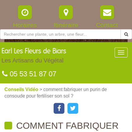
Horaires
Itinéraire
Contact
Earl
Les Fleurs de Biars
Toggl
navig
Les Artisans du Végétal
05 53 51 87 07
Conseils Vidéo
> comment fabriquer un purin de
consoude pour fertiliser son sol ?
COMMENT FABRIQUER