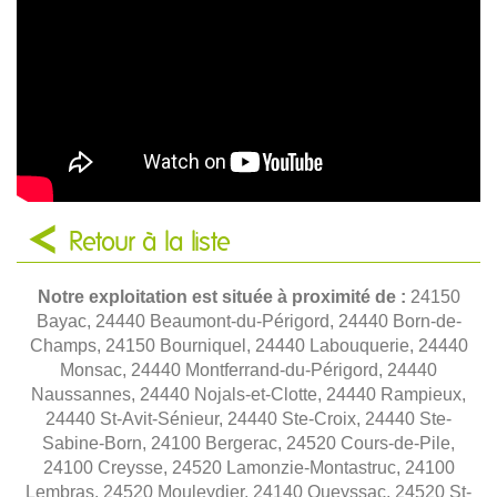
Retour à la liste
Notre exploitation est située à proximité de :
24150
Bayac, 24440 Beaumont-du-Périgord, 24440 Born-de-
Champs, 24150 Bourniquel, 24440 Labouquerie, 24440
Monsac, 24440 Montferrand-du-Périgord, 24440
Naussannes, 24440 Nojals-et-Clotte, 24440 Rampieux,
24440 St-Avit-Sénieur, 24440 Ste-Croix, 24440 Ste-
Sabine-Born, 24100 Bergerac, 24520 Cours-de-Pile,
24100 Creysse, 24520 Lamonzie-Montastruc, 24100
Lembras, 24520 Mouleydier, 24140 Queyssac, 24520 St-