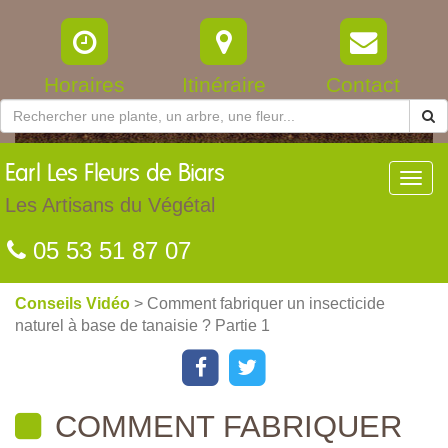
Horaires
Itinéraire
Contact
Earl
Les Fleurs de Biars
Toggl
navig
Les Artisans du Végétal
05 53 51 87 07
Conseils Vidéo
> Comment fabriquer un insecticide
naturel à base de tanaisie ? Partie 1
COMMENT FABRIQUER