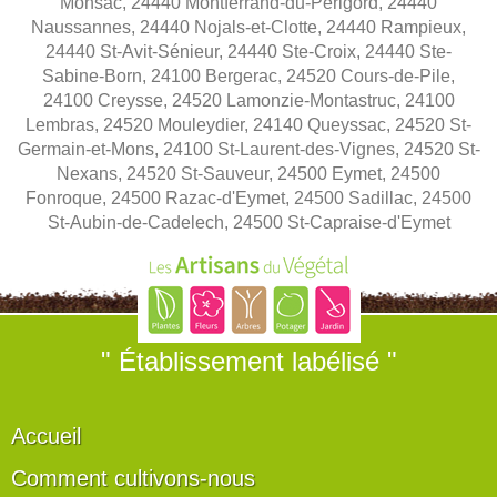
Monsac, 24440 Montferrand-du-Périgord, 24440
Naussannes, 24440 Nojals-et-Clotte, 24440 Rampieux,
24440 St-Avit-Sénieur, 24440 Ste-Croix, 24440 Ste-
Sabine-Born, 24100 Bergerac, 24520 Cours-de-Pile,
24100 Creysse, 24520 Lamonzie-Montastruc, 24100
Lembras, 24520 Mouleydier, 24140 Queyssac, 24520 St-
Germain-et-Mons, 24100 St-Laurent-des-Vignes, 24520 St-
Nexans, 24520 St-Sauveur, 24500 Eymet, 24500
Fonroque, 24500 Razac-d'Eymet, 24500 Sadillac, 24500
St-Aubin-de-Cadelech, 24500 St-Capraise-d'Eymet
" Établissement labélisé "
Accueil
Comment cultivons-nous