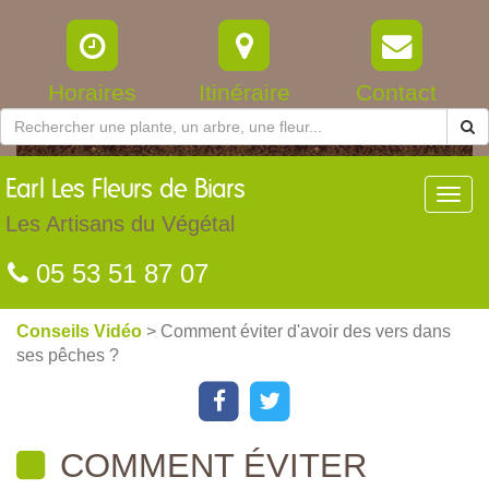
Horaires
Itinéraire
Contact
Earl
Les Fleurs de Biars
Toggl
navig
Les Artisans du Végétal
05 53 51 87 07
Conseils Vidéo
> Comment éviter d'avoir des vers dans
ses pêches ?
COMMENT ÉVITER